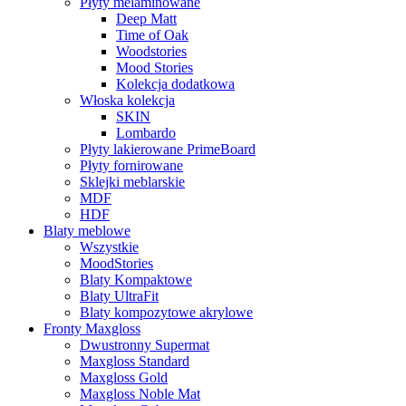
Płyty melaminowane
Deep Matt
Time of Oak
Woodstories
Mood Stories
Kolekcja dodatkowa
Włoska kolekcja
SKIN
Lombardo
Płyty lakierowane PrimeBoard
Płyty fornirowane
Sklejki meblarskie
MDF
HDF
Blaty meblowe
Wszystkie
MoodStories
Blaty Kompaktowe
Blaty UltraFit
Blaty kompozytowe akrylowe
Fronty Maxgloss
Dwustronny Supermat
Maxgloss Standard
Maxgloss Gold
Maxgloss Noble Mat