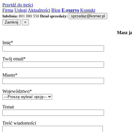
Przejdź do treści
Firma
Usługi
Aktualności
Blog
E-rozrys
Kontakt
Infolinia:
801 080 550
Dział sprzedaży:
sprzedaz@korner.pl
Zamknij
×
Masz ja
Imię*
Twój email*
Miasto*
Województwo*
Temat
Treść wiadomości