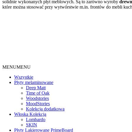
solidnie wykonanych płyt meblowych. Są to zarówno wyroby
drewn
które można stosować przy wytwórstwie m.in. frontów do mebli kuc
MENU
MENU
Wszystkie
Płyty melaminowane
Deep Matt
Time of Oak
Woodstories
MoodStories
Kolekcja dodatkowa
Włoska Kolekcja
Lombardo
SKIN
Płyty Lakierowane PrimeBoard