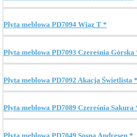
Płyta meblowa PD7094 Wiąz T *
Płyta meblowa PD7093 Czereśnia Górska 
Płyta meblowa PD7092 Akacja Świetlista 
Płyta meblowa PD7089 Czereśnia Sakura 
Płyta meblowa PD7049 Sosna Andresen *