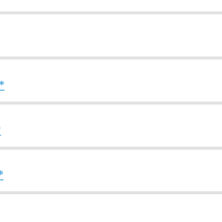
*
*
*