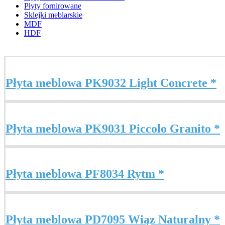
Płyty fornirowane
Sklejki meblarskie
MDF
HDF
Płyta meblowa PK9032 Light Concrete *
Płyta meblowa PK9031 Piccolo Granito *
Płyta meblowa PF8034 Rytm *
Płyta meblowa PD7095 Wiąz Naturalny *