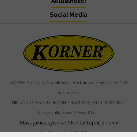
Aktualności
Social Media
KORNER Sp. z o.o., Strzałków, ul Kochanowskiego 2c, 97-500
Radomsko
NIP: 772-19-66-570, REGON: 590740518, KRS 0000059842
Kapitał zakładowy: 3 605 000,- zł
Masz jakieś pytania?
Skontaktuj się z nami!
Infolinia:
801 080 550