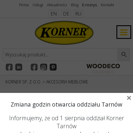
Firma
Usługi
Aktualności
Blog
E-rozrys
Kontakt
EN
DE
RU
KORNER SP. Z O.O.
>
AKCESORIA MEBLOWE
×
Zmiana godzin otwarcia oddziału Tarnów
Aby spełnić oczekiwania klientów, w
asortymencie naszych hurtowni znajduje się
Informujemy, że od 1 sierpnia oddział Korner
szeroki wybór solidnie wykonanych akcesoriów
Tarnów