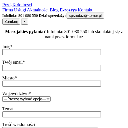
Przejdź do treści
Firma
Usługi
Aktualności
Blog
E-rozrys
Kontakt
Infolinia:
801 080 550
Dział sprzedaży:
sprzedaz@korner.pl
Zamknij
×
Masz jakieś pytania?
Infolinia: 801 080 550 lub skontaktuj się z
nami przez formularz
Imię*
Twój email*
Miasto*
Województwo*
Temat
Treść wiadomości