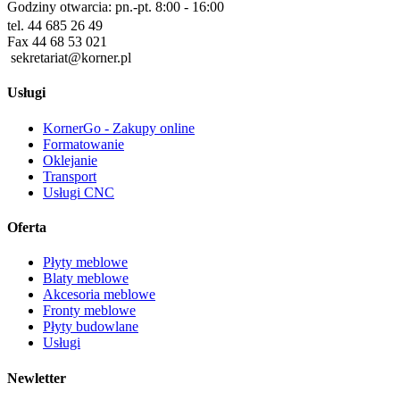
Godziny otwarcia: pn.-pt. 8:00 - 16:00
tel. 44 685 26 49
Fax 44 68 53 021
sekretariat@korner.pl
Usługi
KornerGo - Zakupy online
Formatowanie
Oklejanie
Transport
Usługi CNC
Oferta
Płyty meblowe
Blaty meblowe
Akcesoria meblowe
Fronty meblowe
Płyty budowlane
Usługi
Newletter