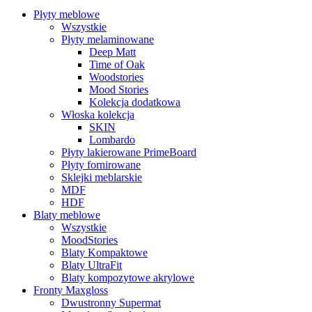
Płyty meblowe
Wszystkie
Płyty melaminowane
Deep Matt
Time of Oak
Woodstories
Mood Stories
Kolekcja dodatkowa
Włoska kolekcja
SKIN
Lombardo
Płyty lakierowane PrimeBoard
Płyty fornirowane
Sklejki meblarskie
MDF
HDF
Blaty meblowe
Wszystkie
MoodStories
Blaty Kompaktowe
Blaty UltraFit
Blaty kompozytowe akrylowe
Fronty Maxgloss
Dwustronny Supermat