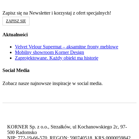
Zapisz się na Newsletter i korzystaj z ofert specjalnych!
ZAPISZ SIĘ
Aktualności
Velvet Velour Supermat – aksamitne fronty meblowe
Mobilny showroom Korner Design
Zaprojektowane. Każdy obiekt ma historię
Social Media
Zobacz nasze najnowsze inspiracje w social media.
KORNER Sp. z o.o., Strzałków, ul Kochanowskiego 2c, 97-
500 Radomsko
NIP: 772-19-66-570, REGON: 590740518, KRS 0000059842