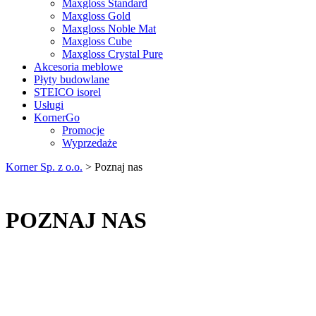
Maxgloss Standard
Maxgloss Gold
Maxgloss Noble Mat
Maxgloss Cube
Maxgloss Crystal Pure
Akcesoria meblowe
Płyty budowlane
STEICO isorel
Usługi
KornerGo
Promocje
Wyprzedaże
Korner Sp. z o.o.
>
Poznaj nas
POZNAJ NAS