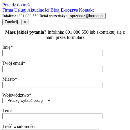
Przejdź do treści
Firma
Usługi
Aktualności
Blog
E-rozrys
Kontakt
Infolinia:
801 080 550
Dział sprzedaży:
sprzedaz@korner.pl
Zamknij
×
Masz jakieś pytania?
Infolinia: 801 080 550 lub skontaktuj się z
nami przez formularz
Imię*
Twój email*
Miasto*
Województwo*
Temat
Treść wiadomości