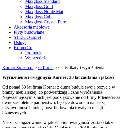
Maxgloss Standard
Maxgloss Gold
Maxgloss Noble Mat
Maxgloss Cube
Maxgloss Crystal Pure
Akcesoria meblowe
Płyty budowlane
STEICO isorel
Usługi
KornerGo
Promocje
Wyprzedaże
Korner Sp. z o.o.
>
O firmie
>
Certyfikaty i wyróżnienia
Wyróżnienia i osiągnięcia Korner: 30 lat zaufania i jakości
Od ponad 30 lat firma Korner z dumą buduje swoją pozycję w
branży meblarskiej, co potwierdzają liczne wyróżnienia.
Najważniejszym z nich jest podziękowanie od firmy Pfleiderer za
dwudziestoletnie partnerstwo, będące dowodem na naszą
niezawodność i umiejętność budowania trwałych relacji
biznesowych.
Nasze zaangażowanie w jakość i innowacyjność zostało także
uhonorowane statuetką Orły Meblarstwa z 2018 roku oraz