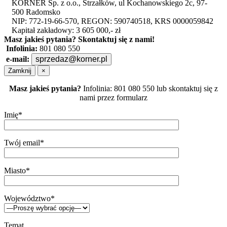
KORNER Sp. z o.o., Strzałków, ul Kochanowskiego 2c, 97-
500 Radomsko
NIP: 772-19-66-570, REGON: 590740518, KRS 0000059842
Kapitał zakładowy: 3 605 000,- zł
Masz jakieś pytania?
Skontaktuj się z nami!
Infolinia:
801 080 550
e-mail:
sprzedaz@korner.pl
Zamknij
×
Masz jakieś pytania?
Infolinia: 801 080 550 lub skontaktuj się z
nami przez formularz
Imię*
Twój email*
Miasto*
Województwo*
Temat