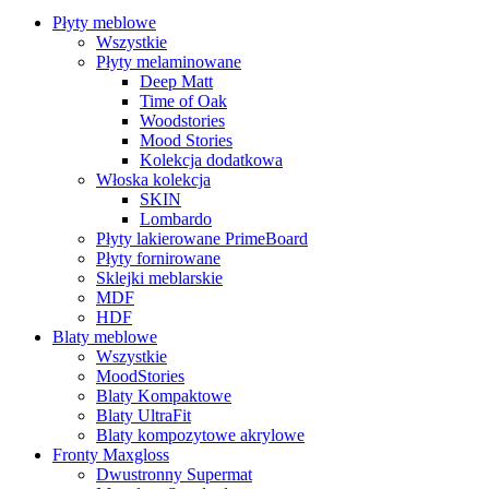
Płyty meblowe
Wszystkie
Płyty melaminowane
Deep Matt
Time of Oak
Woodstories
Mood Stories
Kolekcja dodatkowa
Włoska kolekcja
SKIN
Lombardo
Płyty lakierowane PrimeBoard
Płyty fornirowane
Sklejki meblarskie
MDF
HDF
Blaty meblowe
Wszystkie
MoodStories
Blaty Kompaktowe
Blaty UltraFit
Blaty kompozytowe akrylowe
Fronty Maxgloss
Dwustronny Supermat