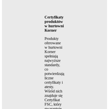
Certyfikaty
produktów
w hurtowni
Korner
Produkty
oferowane
w hurtowni
Korner
spełniają
najwyższe
standardy,
co
potwierdzają
liczne
certyfikaty i
atesty.
Wśród nich
znajduje się
Certyfikat
FSC, który
gwarantuje,