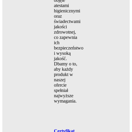
objęte
atestami
higienicznymi
oraz
świadectwami
jakości
zdrowotnej,
co zapewnia
ich
bezpieczeństwo
i wysoką
jakość.
Dbamy o to,
aby każdy
produkt w
naszej
ofercie
spełniał
najwyższe
wymagania.
Certyfikat