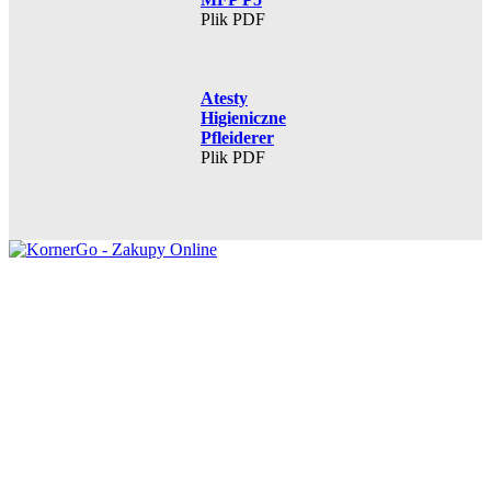
Plik PDF
Atesty
Higieniczne
Pfleiderer
Plik PDF