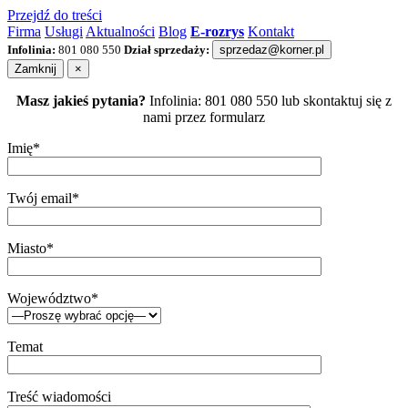
Przejdź do treści
Firma
Usługi
Aktualności
Blog
E-rozrys
Kontakt
Infolinia:
801 080 550
Dział sprzedaży:
sprzedaz@korner.pl
Zamknij
×
Masz jakieś pytania?
Infolinia: 801 080 550 lub skontaktuj się z
nami przez formularz
Imię*
Twój email*
Miasto*
Województwo*
Temat
Treść wiadomości