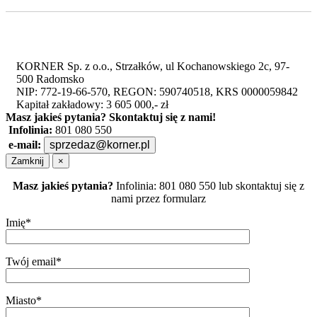
KORNER Sp. z o.o., Strzałków, ul Kochanowskiego 2c, 97-
500 Radomsko
NIP: 772-19-66-570, REGON: 590740518, KRS 0000059842
Kapitał zakładowy: 3 605 000,- zł
Masz jakieś pytania?
Skontaktuj się z nami!
Infolinia:
801 080 550
e-mail:
sprzedaz@korner.pl
Zamknij
×
Masz jakieś pytania?
Infolinia: 801 080 550 lub skontaktuj się z
nami przez formularz
Imię*
Twój email*
Miasto*