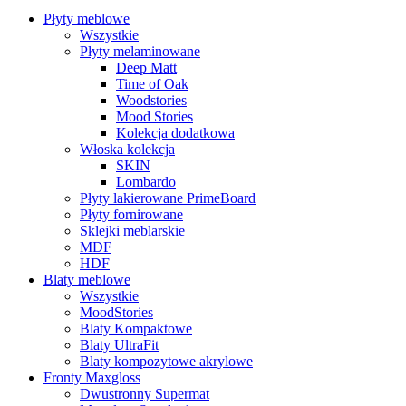
Płyty meblowe
Wszystkie
Płyty melaminowane
Deep Matt
Time of Oak
Woodstories
Mood Stories
Kolekcja dodatkowa
Włoska kolekcja
SKIN
Lombardo
Płyty lakierowane PrimeBoard
Płyty fornirowane
Sklejki meblarskie
MDF
HDF
Blaty meblowe
Wszystkie
MoodStories
Blaty Kompaktowe
Blaty UltraFit
Blaty kompozytowe akrylowe
Fronty Maxgloss
Dwustronny Supermat