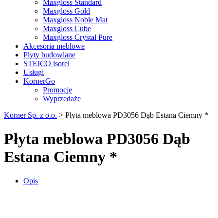
Maxgloss Standard
Maxgloss Gold
Maxgloss Noble Mat
Maxgloss Cube
Maxgloss Crystal Pure
Akcesoria meblowe
Płyty budowlane
STEICO isorel
Usługi
KornerGo
Promocje
Wyprzedaże
Korner Sp. z o.o.
>
Płyta meblowa PD3056 Dąb Estana Ciemny *
Płyta meblowa PD3056 Dąb
Estana Ciemny *
Opis