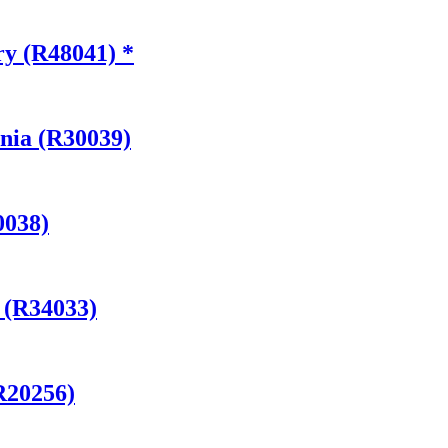
y (R48041) *
nia (R30039)
0038)
 (R34033)
R20256)