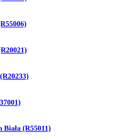
(R55006)
(R20021)
 (R20233)
37001)
 Biała (R55011)