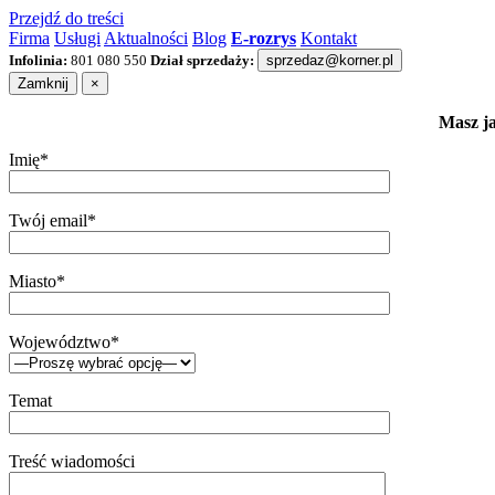
Przejdź do treści
Firma
Usługi
Aktualności
Blog
E-rozrys
Kontakt
Infolinia:
801 080 550
Dział sprzedaży:
sprzedaz@korner.pl
Zamknij
×
Masz ja
Imię*
Twój email*
Miasto*
Województwo*
Temat
Treść wiadomości