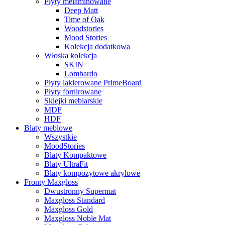
Płyty melaminowane
Deep Matt
Time of Oak
Woodstories
Mood Stories
Kolekcja dodatkowa
Włoska kolekcja
SKIN
Lombardo
Płyty lakierowane PrimeBoard
Płyty fornirowane
Sklejki meblarskie
MDF
HDF
Blaty meblowe
Wszystkie
MoodStories
Blaty Kompaktowe
Blaty UltraFit
Blaty kompozytowe akrylowe
Fronty Maxgloss
Dwustronny Supermat
Maxgloss Standard
Maxgloss Gold
Maxgloss Noble Mat