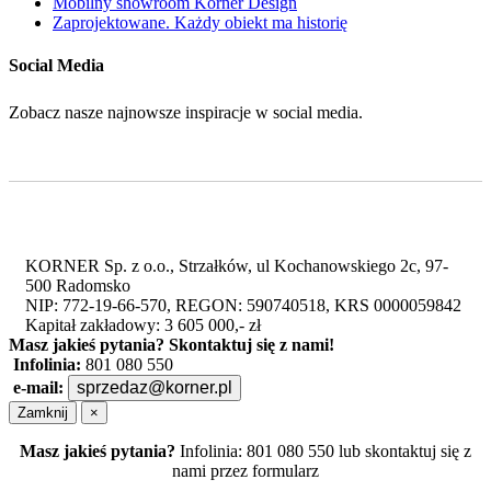
Mobilny showroom Korner Design
Zaprojektowane. Każdy obiekt ma historię
Social Media
Zobacz nasze najnowsze inspiracje w social media.
KORNER Sp. z o.o., Strzałków, ul Kochanowskiego 2c, 97-
500 Radomsko
NIP: 772-19-66-570, REGON: 590740518, KRS 0000059842
Kapitał zakładowy: 3 605 000,- zł
Masz jakieś pytania?
Skontaktuj się z nami!
Infolinia:
801 080 550
e-mail:
sprzedaz@korner.pl
Zamknij
×
Masz jakieś pytania?
Infolinia: 801 080 550 lub skontaktuj się z
nami przez formularz