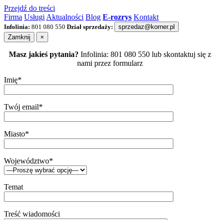
Przejdź do treści
Firma
Usługi
Aktualności
Blog
E-rozrys
Kontakt
Infolinia:
801 080 550
Dział sprzedaży:
sprzedaz@korner.pl
Zamknij
×
Masz jakieś pytania?
Infolinia: 801 080 550 lub skontaktuj się z
nami przez formularz
Imię*
Twój email*
Miasto*
Województwo*
Temat
Treść wiadomości