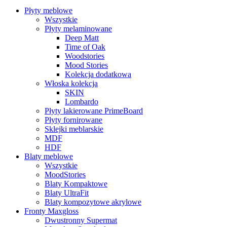
Płyty meblowe
Wszystkie
Płyty melaminowane
Deep Matt
Time of Oak
Woodstories
Mood Stories
Kolekcja dodatkowa
Włoska kolekcja
SKIN
Lombardo
Płyty lakierowane PrimeBoard
Płyty fornirowane
Sklejki meblarskie
MDF
HDF
Blaty meblowe
Wszystkie
MoodStories
Blaty Kompaktowe
Blaty UltraFit
Blaty kompozytowe akrylowe
Fronty Maxgloss
Dwustronny Supermat