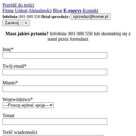
Przejdź do treści
Firma
Usługi
Aktualności
Blog
E-rozrys
Kontakt
Infolinia:
801 080 550
Dział sprzedaży:
sprzedaz@korner.pl
Zamknij
×
Masz jakieś pytania?
Infolinia: 801 080 550 lub skontaktuj się z
nami przez formularz
Imię*
Twój email*
Miasto*
Województwo*
Temat
Treść wiadomości