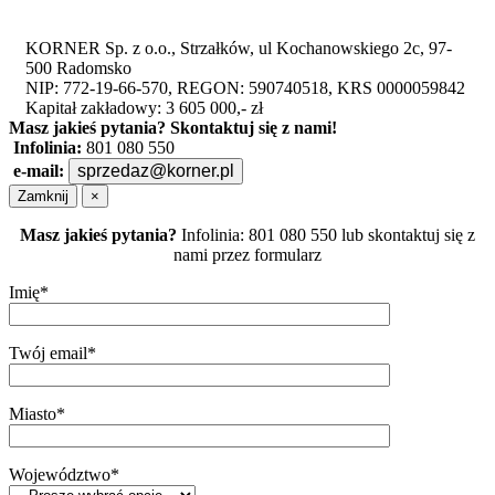
KORNER Sp. z o.o., Strzałków, ul Kochanowskiego 2c, 97-
500 Radomsko
NIP: 772-19-66-570, REGON: 590740518, KRS 0000059842
Kapitał zakładowy: 3 605 000,- zł
Masz jakieś pytania?
Skontaktuj się z nami!
Infolinia:
801 080 550
e-mail:
sprzedaz@korner.pl
Zamknij
×
Masz jakieś pytania?
Infolinia: 801 080 550 lub skontaktuj się z
nami przez formularz
Imię*
Twój email*
Miasto*
Województwo*