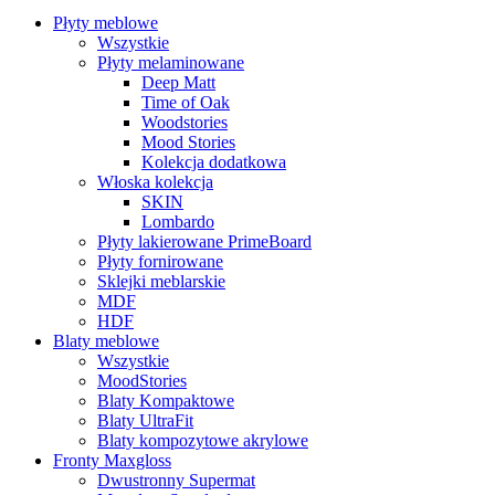
Płyty meblowe
Wszystkie
Płyty melaminowane
Deep Matt
Time of Oak
Woodstories
Mood Stories
Kolekcja dodatkowa
Włoska kolekcja
SKIN
Lombardo
Płyty lakierowane PrimeBoard
Płyty fornirowane
Sklejki meblarskie
MDF
HDF
Blaty meblowe
Wszystkie
MoodStories
Blaty Kompaktowe
Blaty UltraFit
Blaty kompozytowe akrylowe
Fronty Maxgloss
Dwustronny Supermat