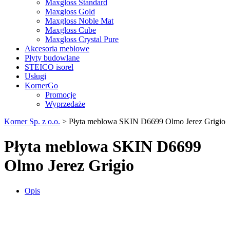
Maxgloss Standard
Maxgloss Gold
Maxgloss Noble Mat
Maxgloss Cube
Maxgloss Crystal Pure
Akcesoria meblowe
Płyty budowlane
STEICO isorel
Usługi
KornerGo
Promocje
Wyprzedaże
Korner Sp. z o.o.
>
Płyta meblowa SKIN D6699 Olmo Jerez Grigio
Płyta meblowa SKIN D6699
Olmo Jerez Grigio
Opis