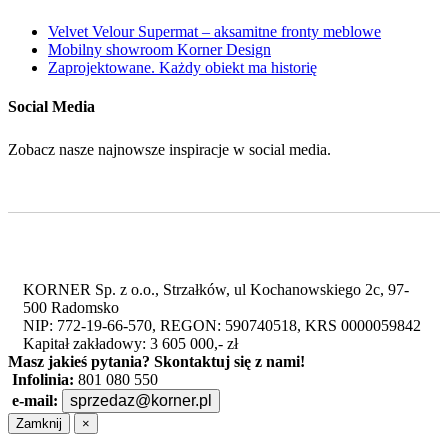
Velvet Velour Supermat – aksamitne fronty meblowe
Mobilny showroom Korner Design
Zaprojektowane. Każdy obiekt ma historię
Social Media
Zobacz nasze najnowsze inspiracje w social media.
KORNER Sp. z o.o., Strzałków, ul Kochanowskiego 2c, 97-
500 Radomsko
NIP: 772-19-66-570, REGON: 590740518, KRS 0000059842
Kapitał zakładowy: 3 605 000,- zł
Masz jakieś pytania?
Skontaktuj się z nami!
Infolinia:
801 080 550
e-mail:
sprzedaz@korner.pl
Zamknij
×