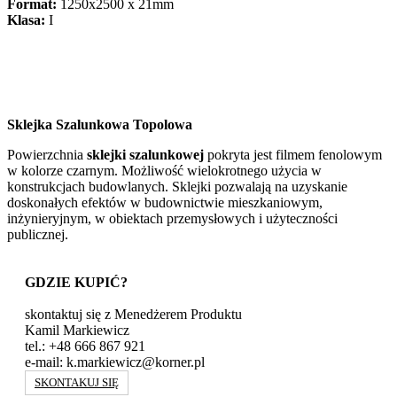
Format:
1250x2500 x 21mm
Klasa:
I
Sklejka Szalunkowa Topolowa
Powierzchnia
sklejki szalunkowej
pokryta jest filmem fenolowym
w kolorze czarnym. Możliwość wielokrotnego użycia w
konstrukcjach budowlanych. Sklejki pozwalają na uzyskanie
doskonałych efektów w budownictwie mieszkaniowym,
inżynieryjnym, w obiektach przemysłowych i użyteczności
publicznej.
GDZIE KUPIĆ?
skontaktuj się z Menedżerem Produktu
Kamil Markiewicz
tel.: +48 666 867 921
e-mail: k.markiewicz@korner.pl
SKONTAKUJ SIĘ