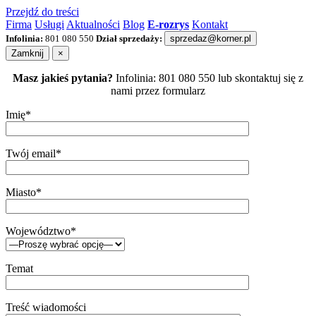
Przejdź do treści
Firma
Usługi
Aktualności
Blog
E-rozrys
Kontakt
Infolinia:
801 080 550
Dział sprzedaży:
sprzedaz@korner.pl
Zamknij
×
Masz jakieś pytania?
Infolinia: 801 080 550 lub skontaktuj się z
nami przez formularz
Imię*
Twój email*
Miasto*
Województwo*
Temat
Treść wiadomości