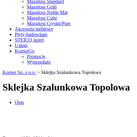
Maxgloss Standard
Maxgloss Gold
Maxgloss Noble Mat
Maxgloss Cube
Maxgloss Crystal Pure
Akcesoria meblowe
Płyty budowlane
STEICO isorel
Usługi
KornerGo
Promocje
Wyprzedaże
Korner Sp. z o.o.
>
Sklejka Szalunkowa Topolowa
Sklejka Szalunkowa Topolowa
Opis