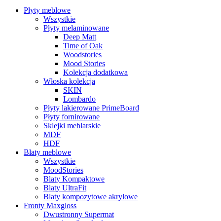
Płyty meblowe
Wszystkie
Płyty melaminowane
Deep Matt
Time of Oak
Woodstories
Mood Stories
Kolekcja dodatkowa
Włoska kolekcja
SKIN
Lombardo
Płyty lakierowane PrimeBoard
Płyty fornirowane
Sklejki meblarskie
MDF
HDF
Blaty meblowe
Wszystkie
MoodStories
Blaty Kompaktowe
Blaty UltraFit
Blaty kompozytowe akrylowe
Fronty Maxgloss
Dwustronny Supermat