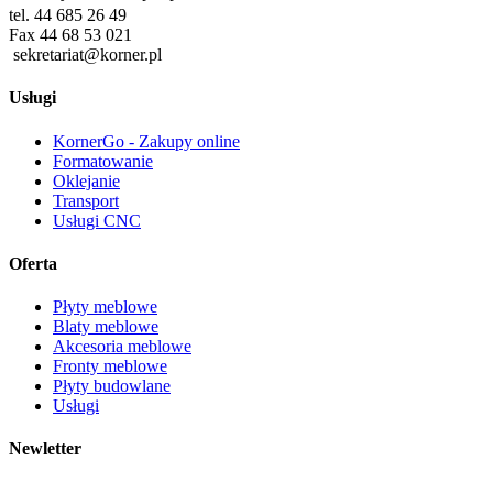
tel. 44 685 26 49
Fax 44 68 53 021
sekretariat@korner.pl
Usługi
KornerGo - Zakupy online
Formatowanie
Oklejanie
Transport
Usługi CNC
Oferta
Płyty meblowe
Blaty meblowe
Akcesoria meblowe
Fronty meblowe
Płyty budowlane
Usługi
Newletter