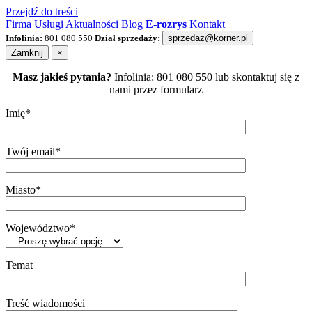
Przejdź do treści
Firma
Usługi
Aktualności
Blog
E-rozrys
Kontakt
Infolinia:
801 080 550
Dział sprzedaży:
sprzedaz@korner.pl
Zamknij
×
Masz jakieś pytania?
Infolinia: 801 080 550 lub skontaktuj się z
nami przez formularz
Imię*
Twój email*
Miasto*
Województwo*
Temat
Treść wiadomości