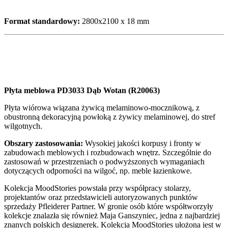
Format standardowy:
2800x2100 x 18 mm
Płyta meblowa PD3033 Dąb Wotan (R20063)
Płyta wiórowa wiązana żywicą melaminowo-mocznikową, z
obustronną dekoracyjną powłoką z żywicy melaminowej, do stref
wilgotnych.
Obszary zastosowania:
Wysokiej jakości korpusy i fronty w
zabudowach meblowych i rozbudowach wnętrz. Szczególnie do
zastosowań w przestrzeniach o podwyższonych wymaganiach
dotyczących odporności na wilgoć, np. meble łazienkowe.
Kolekcja MoodStories powstała przy współpracy stolarzy,
projektantów oraz przedstawicieli autoryzowanych punktów
sprzedaży Pfleiderer Partner. W gronie osób które współtworzyły
kolekcje znalazła się również Maja Ganszyniec, jedna z najbardziej
znanych polskich designerek. Kolekcja MoodStories ułożona jest w