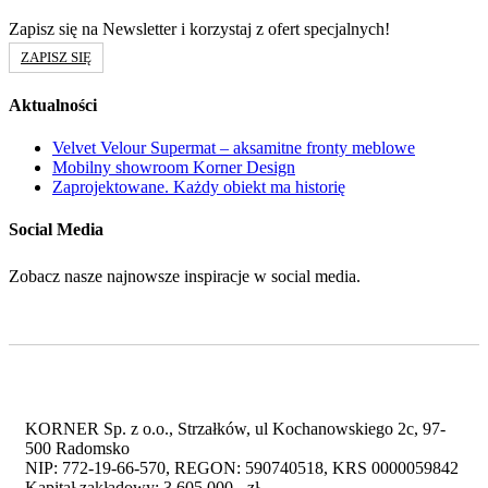
Zapisz się na Newsletter i korzystaj z ofert specjalnych!
ZAPISZ SIĘ
Aktualności
Velvet Velour Supermat – aksamitne fronty meblowe
Mobilny showroom Korner Design
Zaprojektowane. Każdy obiekt ma historię
Social Media
Zobacz nasze najnowsze inspiracje w social media.
KORNER Sp. z o.o., Strzałków, ul Kochanowskiego 2c, 97-
500 Radomsko
NIP: 772-19-66-570, REGON: 590740518, KRS 0000059842
Kapitał zakładowy: 3 605 000,- zł