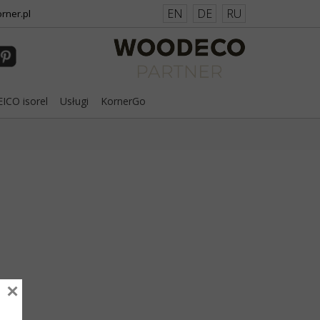
EN
DE
RU
rner.pl
ICO isorel
Usługi
KornerGo
×