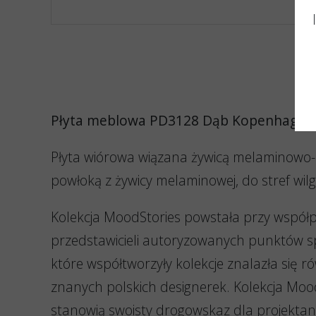
Płyta meblowa PD3128 Dąb Kopenhaga
Płyta wiórowa wiązana żywicą melaminowo
powłoką z żywicy melaminowej, do stref wil
Kolekcja MoodStories powstała przy współp
przedstawicieli autoryzowanych punktów sp
które współtworzyły kolekcje znalazła się r
znanych polskich designerek. Kolekcja Moo
stanowią swoisty drogowskaz dla projektant