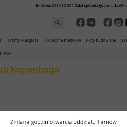
Infolinia:
801 080 550
Dział sprzedaży:
sprzedaz@ko
e
Fronty Maxgloss
Akcesoria meblowe
Płyty budowlane
STE
NHAGA
Dąb Kopenhaga
Zmiana godzin otwarcia oddziału Tarnów