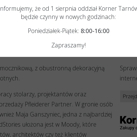
Informujemy, że od 1 sierpnia oddział Korner Tarnó
będzie czynny w nowych godzinach:
Poniedziałek-Piątek:
8:00-16:00
Zapraszamy!
Gdzie
-mocznikową, z obustronną dekoracyjną
Spraw
gotnych.
inter
racy stolarzy, projektantów oraz
Przej
rzedaży Pfleiderer Partner. W gronie osób
ównież Maja Ganszyniec, jedna z najbardziej
dStories ułożona jest w Moody, które
ów, architektów czy też klientów