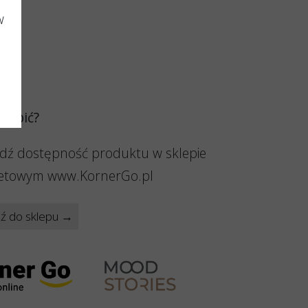
w
 kupić?
dź dostępność produktu w sklepie
netowym www.KornerGo.pl
dź do sklepu →