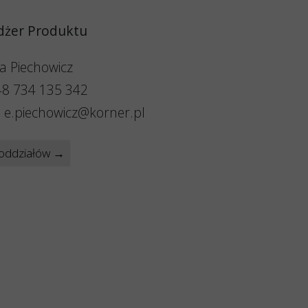
żer Produktu
a Piechowicz
+48 734 135 342
: e.piechowicz@korner.pl
oddziałów →