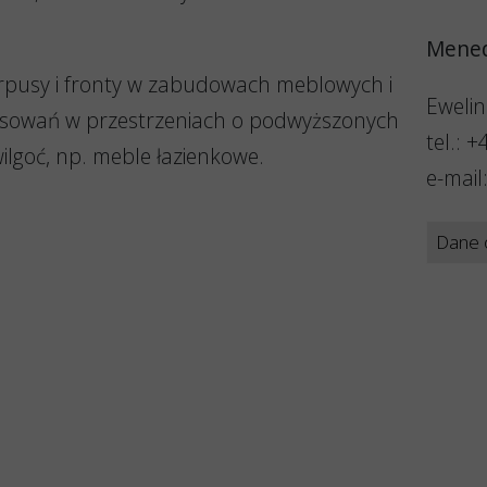
Mened
orpusy i fronty w zabudowach meblowych i
Ewelin
osowań w przestrzeniach o podwyższonych
tel.: 
lgoć, np. meble łazienkowe.
e-mail
Dane 