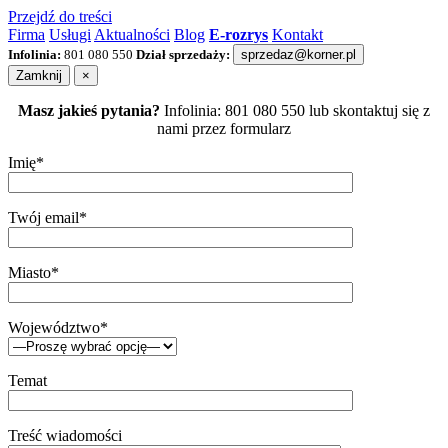
Przejdź do treści
Firma
Usługi
Aktualności
Blog
E-rozrys
Kontakt
Infolinia:
801 080 550
Dział sprzedaży:
sprzedaz@korner.pl
Zamknij
×
Masz jakieś pytania?
Infolinia: 801 080 550 lub skontaktuj się z
nami przez formularz
Imię*
Twój email*
Miasto*
Województwo*
Temat
Treść wiadomości