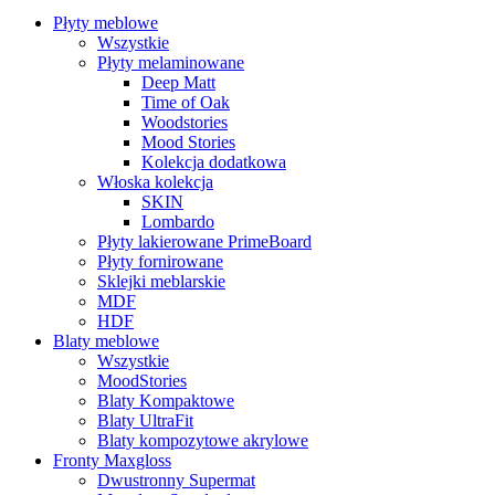
Płyty meblowe
Wszystkie
Płyty melaminowane
Deep Matt
Time of Oak
Woodstories
Mood Stories
Kolekcja dodatkowa
Włoska kolekcja
SKIN
Lombardo
Płyty lakierowane PrimeBoard
Płyty fornirowane
Sklejki meblarskie
MDF
HDF
Blaty meblowe
Wszystkie
MoodStories
Blaty Kompaktowe
Blaty UltraFit
Blaty kompozytowe akrylowe
Fronty Maxgloss
Dwustronny Supermat