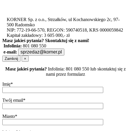
KORNER Sp. z o.o., Strzałków, ul Kochanowskiego 2c, 97-
500 Radomsko
NIP: 772-19-66-570, REGON: 590740518, KRS 0000059842
Kapitał zakładowy: 3 605 000,- zł
Masz jakieś pytania?
Skontaktuj się z nami!
Infolinia:
801 080 550
e-mail:
sprzedaz@korner.pl
Zamknij
×
Masz jakieś pytania?
Infolinia: 801 080 550 lub skontaktuj się z
nami przez formularz
Imię*
Twój email*
Miasto*