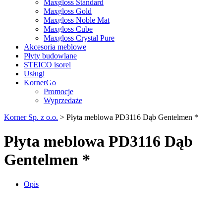
Maxgloss Standard
Maxgloss Gold
Maxgloss Noble Mat
Maxgloss Cube
Maxgloss Crystal Pure
Akcesoria meblowe
Płyty budowlane
STEICO isorel
Usługi
KornerGo
Promocje
Wyprzedaże
Korner Sp. z o.o.
>
Płyta meblowa PD3116 Dąb Gentelmen *
Płyta meblowa PD3116 Dąb
Gentelmen *
Opis