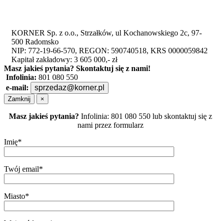
KORNER Sp. z o.o., Strzałków, ul Kochanowskiego 2c, 97-
500 Radomsko
NIP: 772-19-66-570, REGON: 590740518, KRS 0000059842
Kapitał zakładowy: 3 605 000,- zł
Masz jakieś pytania?
Skontaktuj się z nami!
Infolinia:
801 080 550
e-mail:
sprzedaz@korner.pl
Zamknij
×
Masz jakieś pytania?
Infolinia: 801 080 550 lub skontaktuj się z
nami przez formularz
Imię*
Twój email*
Miasto*