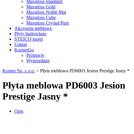
Maxgloss Standard
Maxgloss Gold
Maxgloss Noble Mat
Maxgloss Cube
Maxgloss Crystal Pure
Akcesoria meblowe
Płyty budowlane
STEICO isorel
Usługi
KornerGo
Promocje
Wyprzedaże
Korner Sp. z o.o.
>
Płyta meblowa PD6003 Jesion Prestige Jasny *
Płyta meblowa PD6003 Jesion
Prestige Jasny *
Opis