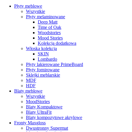
Płyty meblowe
Wszystkie
Płyty melaminowane
Deep Matt
Time of Oak
Woodstories
Mood Stories
Kolekcja dodatkowa
Włoska kolekcja
SKIN
Lombardo
Płyty lakierowane PrimeBoard
Płyty fornirowane
Sklejki meblarskie
MDF
HDF
Blaty meblowe
Wszystkie
MoodStories
Blaty Kompaktowe
Blaty UltraFit
Blaty kompozytowe akrylowe
Fronty Maxgloss
Dwustronny Supermat