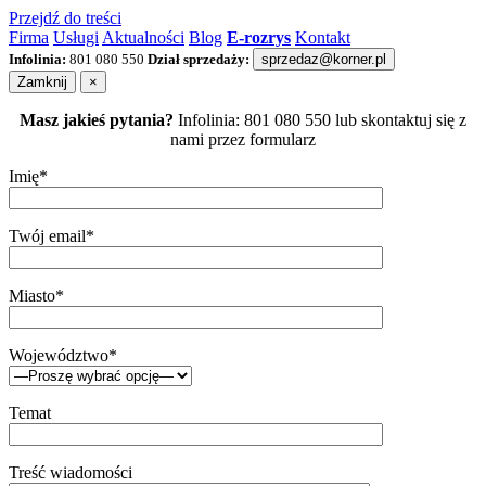
Przejdź do treści
Firma
Usługi
Aktualności
Blog
E-rozrys
Kontakt
Infolinia:
801 080 550
Dział sprzedaży:
sprzedaz@korner.pl
Zamknij
×
Masz jakieś pytania?
Infolinia: 801 080 550 lub skontaktuj się z
nami przez formularz
Imię*
Twój email*
Miasto*
Województwo*
Temat
Treść wiadomości