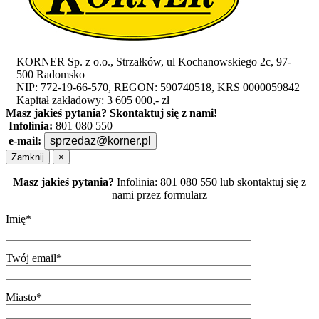
KORNER Sp. z o.o., Strzałków, ul Kochanowskiego 2c, 97-
500 Radomsko
NIP: 772-19-66-570, REGON: 590740518, KRS 0000059842
Kapitał zakładowy: 3 605 000,- zł
Masz jakieś pytania?
Skontaktuj się z nami!
Infolinia:
801 080 550
e-mail:
sprzedaz@korner.pl
Zamknij
×
Masz jakieś pytania?
Infolinia: 801 080 550 lub skontaktuj się z
nami przez formularz
Imię*
Twój email*
Miasto*