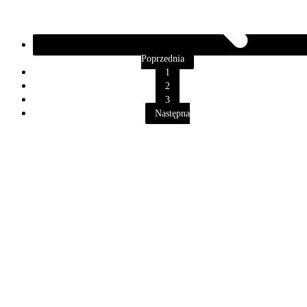
Poprzednia
1
2
3
Następna