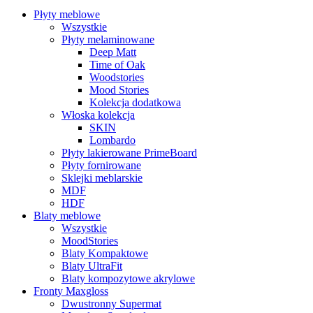
Płyty meblowe
Wszystkie
Płyty melaminowane
Deep Matt
Time of Oak
Woodstories
Mood Stories
Kolekcja dodatkowa
Włoska kolekcja
SKIN
Lombardo
Płyty lakierowane PrimeBoard
Płyty fornirowane
Sklejki meblarskie
MDF
HDF
Blaty meblowe
Wszystkie
MoodStories
Blaty Kompaktowe
Blaty UltraFit
Blaty kompozytowe akrylowe
Fronty Maxgloss
Dwustronny Supermat