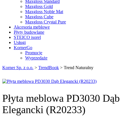
Maxgloss Standard
Maxgloss Gold
Maxgloss Noble Mat
Maxgloss Cube
Maxgloss Crystal Pure
Akcesoria meblowe
Płyty budowlane
STEICO isorel
Usługi
KornerGo
Promocje
Wyprzedaże
Korner Sp. z o.o.
>
TrendBook
>
Trend Naturalny
Płyta meblowa PD3030 Dąb
Elegancki (R20233)