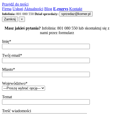
Przejdź do treści
Firma
Usługi
Aktualności
Blog
E-rozrys
Kontakt
Infolinia:
801 080 550
Dział sprzedaży:
sprzedaz@korner.pl
Zamknij
×
Masz jakieś pytania?
Infolinia: 801 080 550 lub skontaktuj się z
nami przez formularz
Imię*
Twój email*
Miasto*
Województwo*
Temat
Treść wiadomości