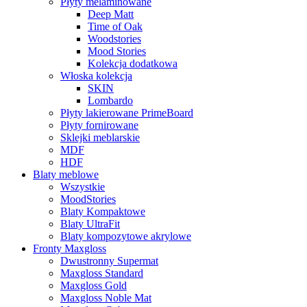
Płyty melaminowane
Deep Matt
Time of Oak
Woodstories
Mood Stories
Kolekcja dodatkowa
Włoska kolekcja
SKIN
Lombardo
Płyty lakierowane PrimeBoard
Płyty fornirowane
Sklejki meblarskie
MDF
HDF
Blaty meblowe
Wszystkie
MoodStories
Blaty Kompaktowe
Blaty UltraFit
Blaty kompozytowe akrylowe
Fronty Maxgloss
Dwustronny Supermat
Maxgloss Standard
Maxgloss Gold
Maxgloss Noble Mat