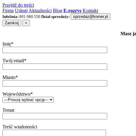
Przejdź do treści
Firma
Usługi
Aktualności
Blog
E-rozrys
Kontakt
Infolinia:
801 080 550
Dział sprzedaży:
sprzedaz@korner.pl
Zamknij
×
Masz ja
Imię*
Twój email*
Miasto*
Województwo*
Temat
Treść wiadomości