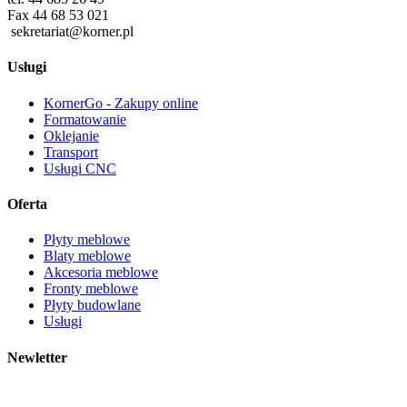
Fax 44 68 53 021
sekretariat@korner.pl
Usługi
KornerGo - Zakupy online
Formatowanie
Oklejanie
Transport
Usługi CNC
Oferta
Płyty meblowe
Blaty meblowe
Akcesoria meblowe
Fronty meblowe
Płyty budowlane
Usługi
Newletter