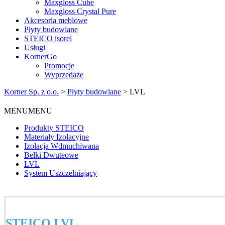
Maxgloss Cube
Maxgloss Crystal Pure
Akcesoria meblowe
Płyty budowlane
STEICO isorel
Usługi
KornerGo
Promocje
Wyprzedaże
Korner Sp. z o.o.
>
Płyty budowlane
>
LVL
MENU
MENU
Produkty STEICO
Materiały Izolacyjne
Izolacja Wdmuchiwana
Belki Dwuteowe
LVL
System Uszczelniający
STEICO LVL