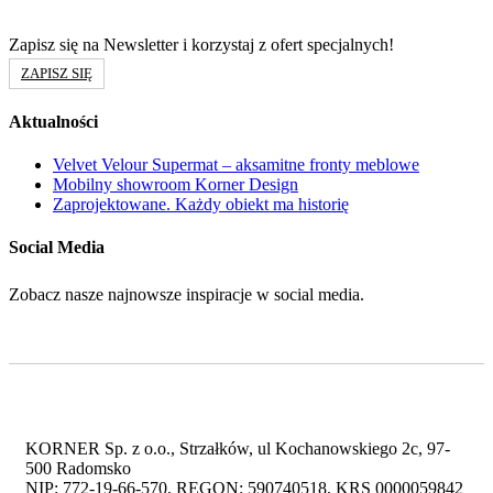
Zapisz się na Newsletter i korzystaj z ofert specjalnych!
ZAPISZ SIĘ
Aktualności
Velvet Velour Supermat – aksamitne fronty meblowe
Mobilny showroom Korner Design
Zaprojektowane. Każdy obiekt ma historię
Social Media
Zobacz nasze najnowsze inspiracje w social media.
KORNER Sp. z o.o., Strzałków, ul Kochanowskiego 2c, 97-
500 Radomsko
NIP: 772-19-66-570, REGON: 590740518, KRS 0000059842