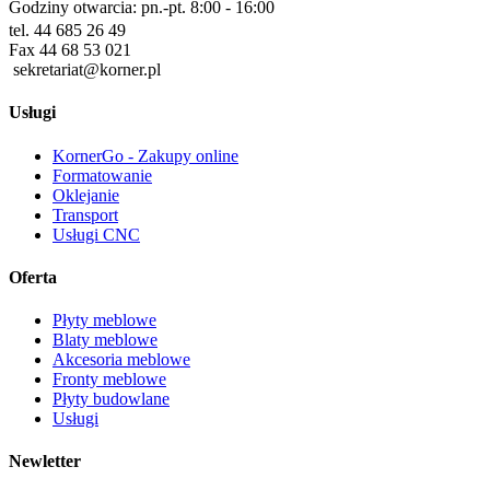
Godziny otwarcia: pn.-pt. 8:00 - 16:00
tel. 44 685 26 49
Fax 44 68 53 021
sekretariat@korner.pl
Usługi
KornerGo - Zakupy online
Formatowanie
Oklejanie
Transport
Usługi CNC
Oferta
Płyty meblowe
Blaty meblowe
Akcesoria meblowe
Fronty meblowe
Płyty budowlane
Usługi
Newletter