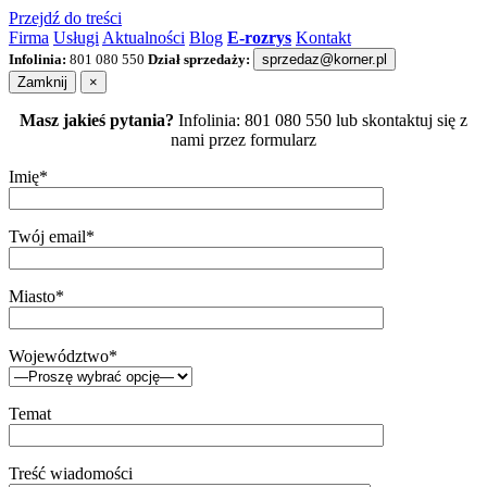
Przejdź do treści
Firma
Usługi
Aktualności
Blog
E-rozrys
Kontakt
Infolinia:
801 080 550
Dział sprzedaży:
sprzedaz@korner.pl
Zamknij
×
Masz jakieś pytania?
Infolinia: 801 080 550 lub skontaktuj się z
nami przez formularz
Imię*
Twój email*
Miasto*
Województwo*
Temat
Treść wiadomości