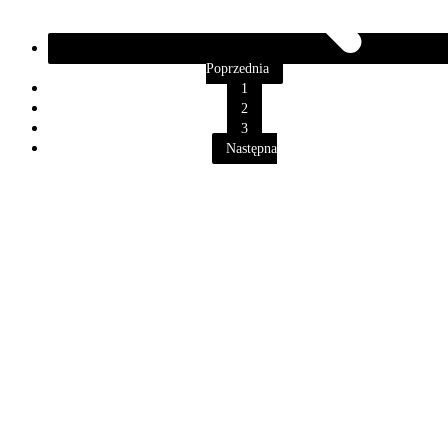
Poprzednia
1
2
3
Następna