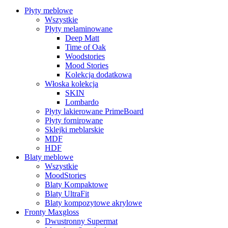
Płyty meblowe
Wszystkie
Płyty melaminowane
Deep Matt
Time of Oak
Woodstories
Mood Stories
Kolekcja dodatkowa
Włoska kolekcja
SKIN
Lombardo
Płyty lakierowane PrimeBoard
Płyty fornirowane
Sklejki meblarskie
MDF
HDF
Blaty meblowe
Wszystkie
MoodStories
Blaty Kompaktowe
Blaty UltraFit
Blaty kompozytowe akrylowe
Fronty Maxgloss
Dwustronny Supermat