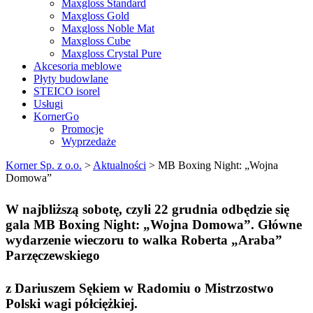
Maxgloss Standard
Maxgloss Gold
Maxgloss Noble Mat
Maxgloss Cube
Maxgloss Crystal Pure
Akcesoria meblowe
Płyty budowlane
STEICO isorel
Usługi
KornerGo
Promocje
Wyprzedaże
Korner Sp. z o.o.
>
Aktualności
>
MB Boxing Night: „Wojna
Domowa”
W najbliższą sobotę, czyli 22 grudnia odbędzie się
gala MB Boxing Night: „Wojna Domowa”. Główne
wydarzenie wieczoru to walka Roberta „Araba”
Parzęczewskiego
z Dariuszem Sękiem w Radomiu o Mistrzostwo
Polski wagi półciężkiej.