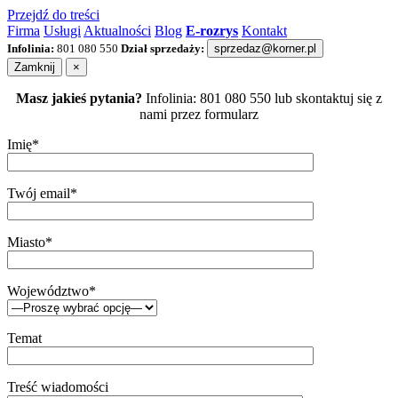
Przejdź do treści
Firma
Usługi
Aktualności
Blog
E-rozrys
Kontakt
Infolinia:
801 080 550
Dział sprzedaży:
sprzedaz@korner.pl
Zamknij
×
Masz jakieś pytania?
Infolinia: 801 080 550 lub skontaktuj się z
nami przez formularz
Imię*
Twój email*
Miasto*
Województwo*
Temat
Treść wiadomości