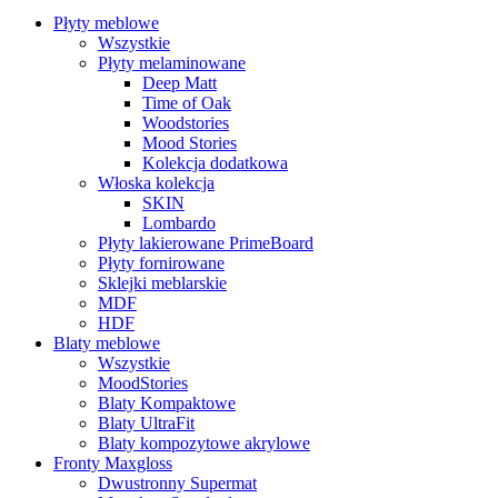
Płyty meblowe
Wszystkie
Płyty melaminowane
Deep Matt
Time of Oak
Woodstories
Mood Stories
Kolekcja dodatkowa
Włoska kolekcja
SKIN
Lombardo
Płyty lakierowane PrimeBoard
Płyty fornirowane
Sklejki meblarskie
MDF
HDF
Blaty meblowe
Wszystkie
MoodStories
Blaty Kompaktowe
Blaty UltraFit
Blaty kompozytowe akrylowe
Fronty Maxgloss
Dwustronny Supermat