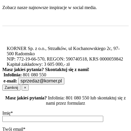
Zobacz nasze najnowsze inspiracje w social media.
KORNER Sp. z o.o., Strzałków, ul Kochanowskiego 2c, 97-
500 Radomsko
NIP: 772-19-66-570, REGON: 590740518, KRS 0000059842
Kapitał zakładowy: 3 605 000,- zł
Masz jakieś pytania?
Skontaktuj się z nami!
Infolinia:
801 080 550
e-mail:
sprzedaz@korner.pl
Zamknij
×
Masz jakieś pytania?
Infolinia: 801 080 550 lub skontaktuj się z
nami przez formularz
Imię*
Twój email*