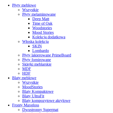
Płyty meblowe
Wszystkie
Płyty melaminowane
Deep Matt
Time of Oak
Woodstories
Mood Stories
Kolekcja dodatkowa
Włoska kolekcja
SKIN
Lombardo
Płyty lakierowane PrimeBoard
Płyty fornirowane
Sklejki meblarskie
MDF
HDF
Blaty meblowe
Wszystkie
MoodStories
Blaty Kompaktowe
Blaty UltraFit
Blaty kompozytowe akrylowe
Fronty Maxgloss
Dwustronny Supermat