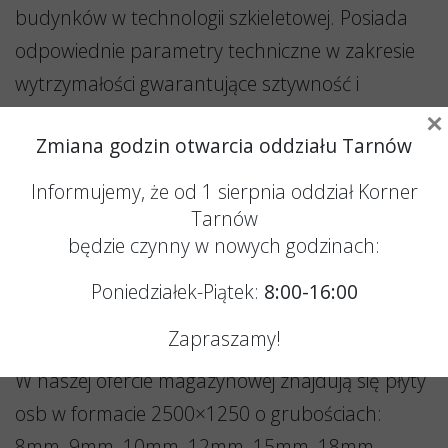
budynków w technologii szkieletowej. Posiada
odpowiednie parametry techniczne w zakresie
wytrzymałości gwarantujące sztywność i
wytrzymałość konstrukcji budynku. Obszar
×
Zmiana godzin otwarcia oddziału Tarnów
zastosowań:
-ściany zewnętrzne
Informujemy, że od 1 sierpnia oddział Korner
-ściany wewnętrzne
Tarnów
będzie czynny w nowych godzinach:
-podłogi
-pokrycia dachów
Poniedziałek-Piątek:
8:00-16:00
-stropy
Zapraszamy!
-opakowania
W naszej ofercie magazynowej znajdują się płyty
osb w formacie 2500×1250 o grubościach:
8mm, 9mm, 10mm, 12mm, 15mm, 18mm,