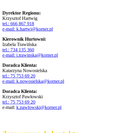
Dyrektor Regionu:
Krzysztof Hartwig
tel.: 666 867 918
e-mail: k.hartwi@korner.pl
Kierownik Hurtowni:
Izabela Trawińska
tel.: 734 135 360
e-mail: i.trawinska@korner.pl
Doradca Klienta:
Katarzyna Nowosielska
tel.: 75 753 69 20
e-mail: k.nowosielska@korner.pl
Doradca Klienta:
Krzysztof Pawłowski
tel.: 75 753 69 20
e-mail:
k.pawlowski@korner.pl