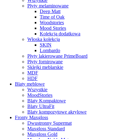
Wszystkie
Płyty melaminowane
Deep Matt
Time of Oak
Woodstories
Mood Stories
Kolekcja dodatkowa
Włoska kolekcja
SKIN
Lombardo
Płyty lakierowane PrimeBoard
Płyty fornirowane
Sklejki meblarskie
MDF
HDF
Blaty meblowe
Wszystkie
MoodStories
Blaty Kompaktowe
Blaty UltraFit
Blaty kompozytowe akrylowe
Fronty Maxgloss
Dwustronny Supermat
Maxgloss Standard
Maxgloss Gold