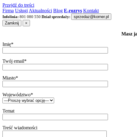
Przejdź do treści
Firma
Usługi
Aktualności
Blog
E-rozrys
Kontakt
Infolinia:
801 080 550
Dział sprzedaży:
sprzedaz@korner.pl
Zamknij
×
Masz ja
Imię*
Twój email*
Miasto*
Województwo*
Temat
Treść wiadomości