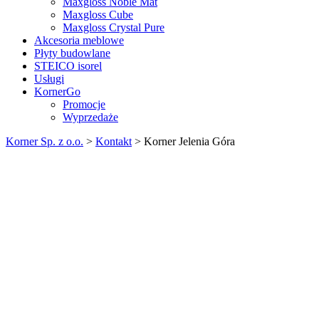
Maxgloss Noble Mat
Maxgloss Cube
Maxgloss Crystal Pure
Akcesoria meblowe
Płyty budowlane
STEICO isorel
Usługi
KornerGo
Promocje
Wyprzedaże
Korner Sp. z o.o.
>
Kontakt
>
Korner Jelenia Góra