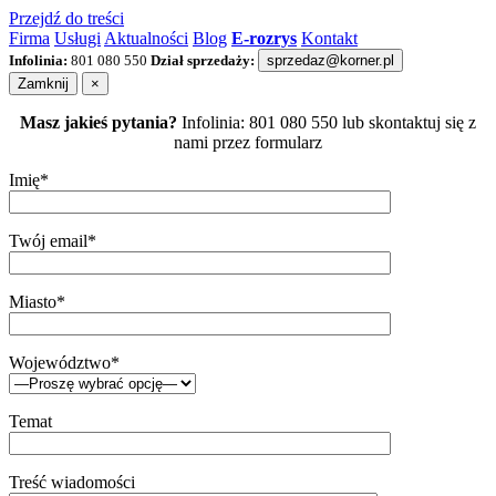
Przejdź do treści
Firma
Usługi
Aktualności
Blog
E-rozrys
Kontakt
Infolinia:
801 080 550
Dział sprzedaży:
sprzedaz@korner.pl
Zamknij
×
Masz jakieś pytania?
Infolinia: 801 080 550 lub skontaktuj się z
nami przez formularz
Imię*
Twój email*
Miasto*
Województwo*
Temat
Treść wiadomości