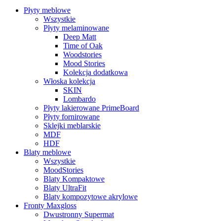
Płyty meblowe
Wszystkie
Płyty melaminowane
Deep Matt
Time of Oak
Woodstories
Mood Stories
Kolekcja dodatkowa
Włoska kolekcja
SKIN
Lombardo
Płyty lakierowane PrimeBoard
Płyty fornirowane
Sklejki meblarskie
MDF
HDF
Blaty meblowe
Wszystkie
MoodStories
Blaty Kompaktowe
Blaty UltraFit
Blaty kompozytowe akrylowe
Fronty Maxgloss
Dwustronny Supermat