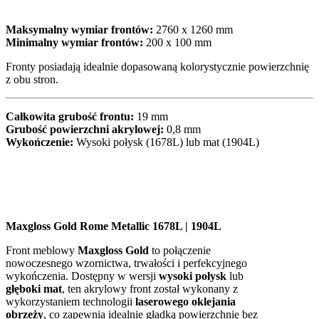
Maksymalny wymiar frontów:
2760 x 1260 mm
Minimalny wymiar frontów:
200 x 100 mm
Fronty posiadają idealnie dopasowaną kolorystycznie powierzchnię
z obu stron.
Całkowita grubość frontu:
19 mm
Grubość powierzchni akrylowej:
0,8 mm
Wykończenie:
Wysoki połysk (1678L) lub mat (1904L)
Maxgloss Gold Rome Metallic 1678L | 1904L
Front meblowy
Maxgloss Gold
to połączenie
nowoczesnego wzornictwa, trwałości i perfekcyjnego
wykończenia. Dostępny w wersji
wysoki połysk
lub
głęboki mat
, ten akrylowy front został wykonany z
wykorzystaniem technologii
laserowego oklejania
obrzeży
, co zapewnia idealnie gładką powierzchnię bez