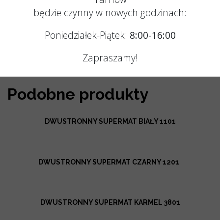
tel.: +48 666 867 919
będzie czynny w nowych godzinach:
e-mail: j.kotlinska@korner.pl
Poniedziałek-Piątek:
8:00-16:00
Zapraszamy!
Podobne produkty
DWUSTRONNY SUPERMAT BIAŁY 1101
DWUSTRONNY SUPERMAT CZARNY 1201
DWUSTRONNY SUPERMAT KARMEL 3801