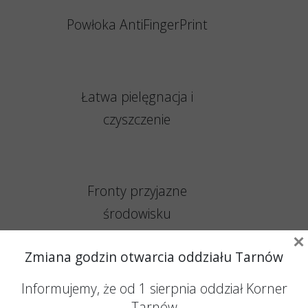
Powłoka AntiFingerPrint
Łatwa pielęgnacja i
czyszczenie
Fronty przyjazne
środowisku
×
Zmiana godzin otwarcia oddziału Tarnów
Menedżer Produktu
Informujemy, że od 1 sierpnia oddział Korner
Justyna Kotlińska
Tarnów