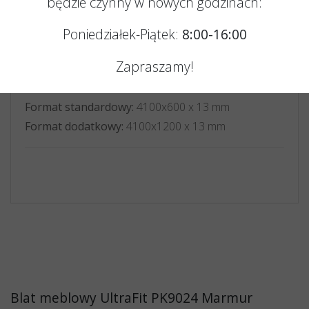
będzie czynny w nowych godzinach:
Poniedziałek-Piątek:
8:00-16:00
Zapraszamy!
Format standardowy:
4100x600 x 13 mm
Format dodatkowy:
4100x1200 x 13 mm
Blat meblowy UltraFit PK9024 Marmur