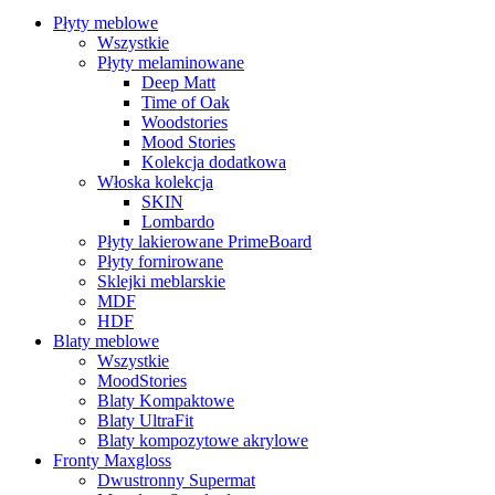
Płyty meblowe
Wszystkie
Płyty melaminowane
Deep Matt
Time of Oak
Woodstories
Mood Stories
Kolekcja dodatkowa
Włoska kolekcja
SKIN
Lombardo
Płyty lakierowane PrimeBoard
Płyty fornirowane
Sklejki meblarskie
MDF
HDF
Blaty meblowe
Wszystkie
MoodStories
Blaty Kompaktowe
Blaty UltraFit
Blaty kompozytowe akrylowe
Fronty Maxgloss
Dwustronny Supermat