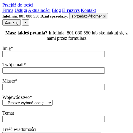
Przejdź do treści
Firma
Usługi
Aktualności
Blog
E-rozrys
Kontakt
Infolinia:
801 080 550
Dział sprzedaży:
sprzedaz@korner.pl
Zamknij
×
Masz jakieś pytania?
Infolinia: 801 080 550 lub skontaktuj się z
nami przez formularz
Imię*
Twój email*
Miasto*
Województwo*
Temat
Treść wiadomości