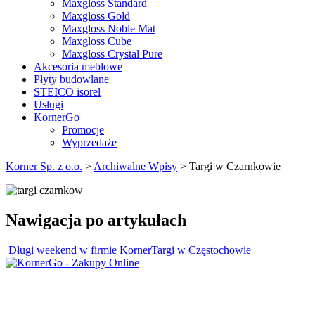
Maxgloss Standard
Maxgloss Gold
Maxgloss Noble Mat
Maxgloss Cube
Maxgloss Crystal Pure
Akcesoria meblowe
Płyty budowlane
STEICO isorel
Usługi
KornerGo
Promocje
Wyprzedaże
Korner Sp. z o.o.
>
Archiwalne Wpisy
>
Targi w Czarnkowie
Nawigacja po artykułach
Długi weekend w firmie Korner
Targi w Częstochowie