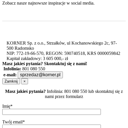
Zobacz nasze najnowsze inspiracje w social media.
KORNER Sp. z o.o., Strzałków, ul Kochanowskiego 2c, 97-
500 Radomsko
NIP: 772-19-66-570, REGON: 590740518, KRS 0000059842
Kapitał zakładowy: 3 605 000,- zł
Masz jakieś pytania?
Skontaktuj się z nami!
Infolinia:
801 080 550
e-mail:
sprzedaz@korner.pl
Zamknij
×
Masz jakieś pytania?
Infolinia: 801 080 550 lub skontaktuj się z
nami przez formularz
Imię*
Twój email*