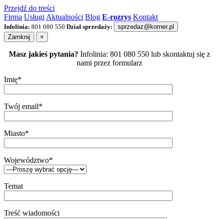
Przejdź do treści
Firma
Usługi
Aktualności
Blog
E-rozrys
Kontakt
Infolinia:
801 080 550
Dział sprzedaży:
sprzedaz@korner.pl
Zamknij
×
Masz jakieś pytania?
Infolinia: 801 080 550 lub skontaktuj się z
nami przez formularz
Imię*
Twój email*
Miasto*
Województwo*
Temat
Treść wiadomości