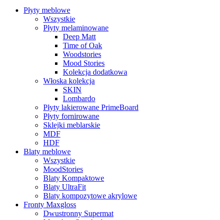
Płyty meblowe
Wszystkie
Płyty melaminowane
Deep Matt
Time of Oak
Woodstories
Mood Stories
Kolekcja dodatkowa
Włoska kolekcja
SKIN
Lombardo
Płyty lakierowane PrimeBoard
Płyty fornirowane
Sklejki meblarskie
MDF
HDF
Blaty meblowe
Wszystkie
MoodStories
Blaty Kompaktowe
Blaty UltraFit
Blaty kompozytowe akrylowe
Fronty Maxgloss
Dwustronny Supermat