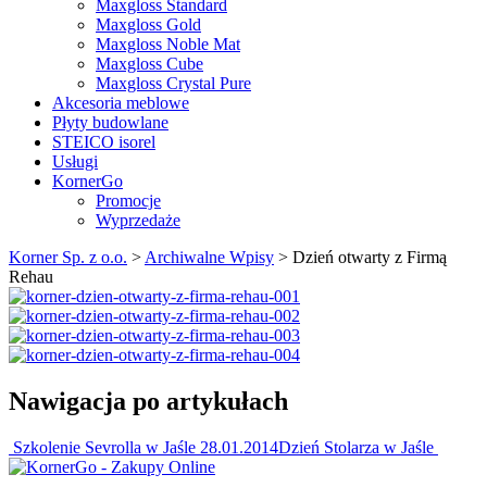
Maxgloss Standard
Maxgloss Gold
Maxgloss Noble Mat
Maxgloss Cube
Maxgloss Crystal Pure
Akcesoria meblowe
Płyty budowlane
STEICO isorel
Usługi
KornerGo
Promocje
Wyprzedaże
Korner Sp. z o.o.
>
Archiwalne Wpisy
>
Dzień otwarty z Firmą
Rehau
Nawigacja po artykułach
Szkolenie Sevrolla w Jaśle 28.01.2014
Dzień Stolarza w Jaśle