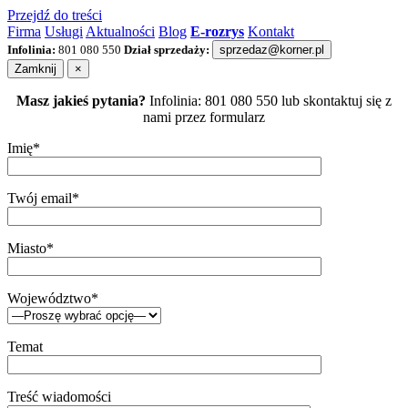
Przejdź do treści
Firma
Usługi
Aktualności
Blog
E-rozrys
Kontakt
Infolinia:
801 080 550
Dział sprzedaży:
sprzedaz@korner.pl
Zamknij
×
Masz jakieś pytania?
Infolinia: 801 080 550 lub skontaktuj się z
nami przez formularz
Imię*
Twój email*
Miasto*
Województwo*
Temat
Treść wiadomości