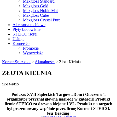
Maxgloss Standard
Maxgloss Gold
Maxgloss Noble Mat
Maxgloss Cube
Maxgloss Crystal Pure
Akcesoria meblowe
Płyty budowlane
STEICO isorel
Usługi
KornerGo
Promocje
Wyprzedaże
Korner Sp. z o.o.
>
Aktualności
>
Złota Kielnia
ZŁOTA KIELNIA
12-04-2015
Podczas XVII Sądeckich Targów „Dom i Otoczenie”,
organizator przyznał główna nagrodę w kategorii Produkt
firmie STEICO za drewno klejone LVL. Produkt na targach
był prezentowany wspólnie przez firmę Korner i STEICO.
[/su_heading]