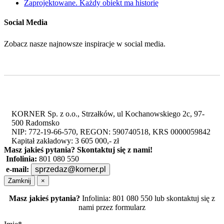
Zaprojektowane. Każdy obiekt ma historię
Social Media
Zobacz nasze najnowsze inspiracje w social media.
KORNER Sp. z o.o., Strzałków, ul Kochanowskiego 2c, 97-
500 Radomsko
NIP: 772-19-66-570, REGON: 590740518, KRS 0000059842
Kapitał zakładowy: 3 605 000,- zł
Masz jakieś pytania?
Skontaktuj się z nami!
Infolinia:
801 080 550
e-mail:
sprzedaz@korner.pl
Zamknij
×
Masz jakieś pytania?
Infolinia: 801 080 550 lub skontaktuj się z
nami przez formularz