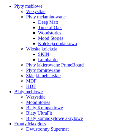
Płyty meblowe
Wszystkie
Płyty melaminowane
Deep Matt
Time of Oak
Woodstories
Mood Stories
Kolekcja dodatkowa
Włoska kolekcja
SKIN
Lombardo
Płyty lakierowane PrimeBoard
Płyty fornirowane
Sklejki meblarskie
MDF
HDF
Blaty meblowe
Wszystkie
MoodStories
Blaty Kompaktowe
Blaty UltraFit
Blaty kompozytowe akrylowe
Fronty Maxgloss
Dwustronny Supermat