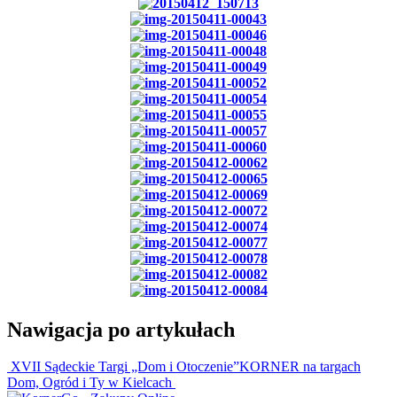
Nawigacja po artykułach
XVII Sądeckie Targi „Dom i Otoczenie”
KORNER na targach
Dom, Ogród i Ty w Kielcach