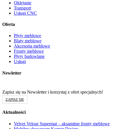
Oklejanie
Transport
Usługi CNC
Oferta
Płyty meblowe
Blaty meblowe
Akcesoria meblowe
Fronty meblowe
Płyty budowlane
Usługi
Newletter
Zapisz się na Newsletter i korzystaj z ofert specjalnych!
ZAPISZ SIĘ
Aktualności
Velvet Velour Supermat – aksamitne fronty meblowe
Mobilny showroom Korner Design