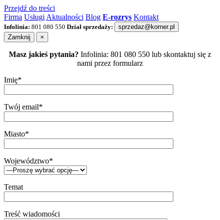
Przejdź do treści
Firma
Usługi
Aktualności
Blog
E-rozrys
Kontakt
Infolinia:
801 080 550
Dział sprzedaży:
sprzedaz@korner.pl
Zamknij
×
Masz jakieś pytania?
Infolinia: 801 080 550 lub skontaktuj się z
nami przez formularz
Imię*
Twój email*
Miasto*
Województwo*
Temat
Treść wiadomości