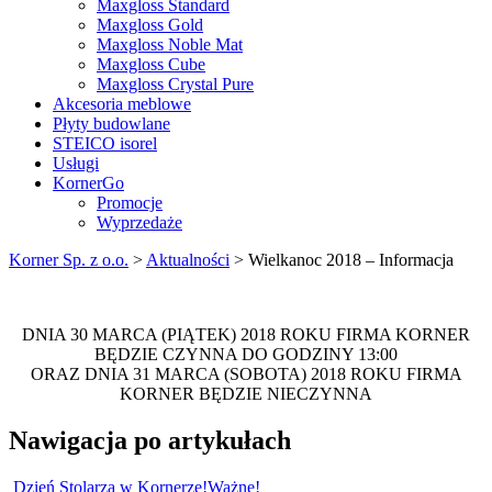
Maxgloss Standard
Maxgloss Gold
Maxgloss Noble Mat
Maxgloss Cube
Maxgloss Crystal Pure
Akcesoria meblowe
Płyty budowlane
STEICO isorel
Usługi
KornerGo
Promocje
Wyprzedaże
Korner Sp. z o.o.
>
Aktualności
>
Wielkanoc 2018 – Informacja
DNIA 30 MARCA (PIĄTEK) 2018 ROKU FIRMA KORNER
BĘDZIE CZYNNA DO GODZINY 13:00
ORAZ DNIA 31 MARCA (SOBOTA) 2018 ROKU FIRMA
KORNER BĘDZIE NIECZYNNA
Nawigacja po artykułach
Dzień Stolarza w Kornerze!
Ważne!