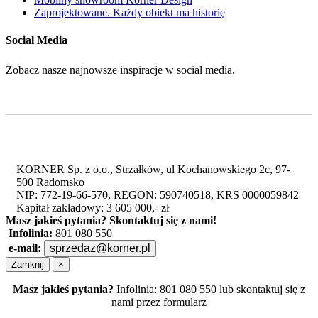
Zaprojektowane. Każdy obiekt ma historię
Social Media
Zobacz nasze najnowsze inspiracje w social media.
KORNER Sp. z o.o., Strzałków, ul Kochanowskiego 2c, 97-
500 Radomsko
NIP: 772-19-66-570, REGON: 590740518, KRS 0000059842
Kapitał zakładowy: 3 605 000,- zł
Masz jakieś pytania?
Skontaktuj się z nami!
Infolinia:
801 080 550
e-mail:
sprzedaz@korner.pl
Zamknij
×
Masz jakieś pytania?
Infolinia: 801 080 550 lub skontaktuj się z
nami przez formularz