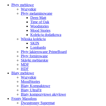
Płyty meblowe
Wszystkie
Płyty melaminowane
Deep Matt
Time of Oak
Woodstories
Mood Stories
Kolekcja dodatkowa
Włoska kolekcja
SKIN
Lombardo
Płyty lakierowane PrimeBoard
Płyty fornirowane
Sklejki meblarskie
MDF
HDF
Blaty meblowe
Wszystkie
MoodStories
Blaty Kompaktowe
Blaty UltraFit
Blaty kompozytowe akrylowe
Fronty Maxgloss
Dwustronny Supermat