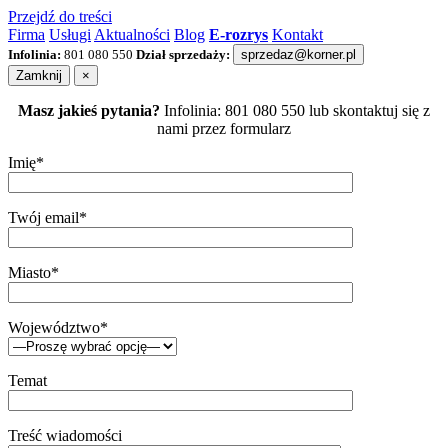
Przejdź do treści
Firma
Usługi
Aktualności
Blog
E-rozrys
Kontakt
Infolinia:
801 080 550
Dział sprzedaży:
sprzedaz@korner.pl
Zamknij
×
Masz jakieś pytania?
Infolinia: 801 080 550 lub skontaktuj się z
nami przez formularz
Imię*
Twój email*
Miasto*
Województwo*
Temat
Treść wiadomości