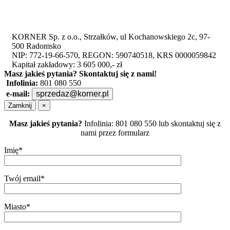
KORNER Sp. z o.o., Strzałków, ul Kochanowskiego 2c, 97-
500 Radomsko
NIP: 772-19-66-570, REGON: 590740518, KRS 0000059842
Kapitał zakładowy: 3 605 000,- zł
Masz jakieś pytania?
Skontaktuj się z nami!
Infolinia:
801 080 550
e-mail:
sprzedaz@korner.pl
Zamknij
×
Masz jakieś pytania?
Infolinia: 801 080 550 lub skontaktuj się z
nami przez formularz
Imię*
Twój email*
Miasto*