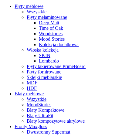
Płyty meblowe
Wszystkie
Płyty melaminowane
Deep Matt
Time of Oak
Woodstories
Mood Stories
Kolekcja dodatkowa
Włoska kolekcja
SKIN
Lombardo
Płyty lakierowane PrimeBoard
Płyty fornirowane
Sklejki meblarskie
MDF
HDF
Blaty meblowe
Wszystkie
MoodStories
Blaty Kompaktowe
Blaty UltraFit
Blaty kompozytowe akrylowe
Fronty Maxgloss
Dwustronny Supermat