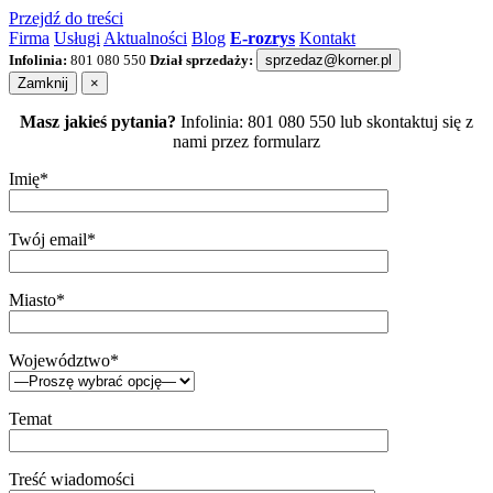
Przejdź do treści
Firma
Usługi
Aktualności
Blog
E-rozrys
Kontakt
Infolinia:
801 080 550
Dział sprzedaży:
sprzedaz@korner.pl
Zamknij
×
Masz jakieś pytania?
Infolinia: 801 080 550 lub skontaktuj się z
nami przez formularz
Imię*
Twój email*
Miasto*
Województwo*
Temat
Treść wiadomości