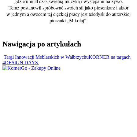
gdzie umilał czas świetną muzyką i występami na żywo.
Teraz postanowił spróbować swoich sił jako piosenkarz i aktor
w jednym a owocem tej ciężkiej pracy jest teledysk do autorskiej
piosenki „Mikołaj”.
Nawigacja po artykułach
Targi Innowacji Meblarskich w Wałbrzychu
KORNER na targach
4DESIGN DAYS