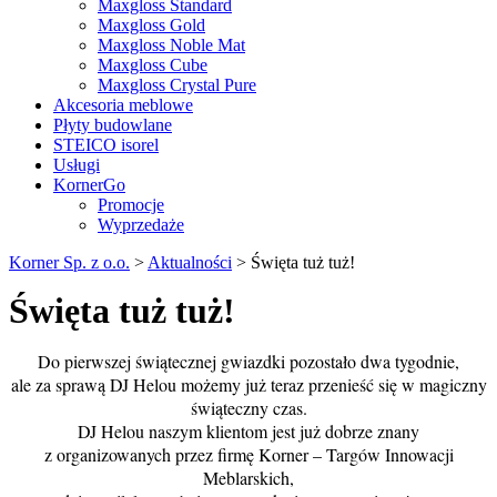
Maxgloss Standard
Maxgloss Gold
Maxgloss Noble Mat
Maxgloss Cube
Maxgloss Crystal Pure
Akcesoria meblowe
Płyty budowlane
STEICO isorel
Usługi
KornerGo
Promocje
Wyprzedaże
Korner Sp. z o.o.
>
Aktualności
>
Święta tuż tuż!
Święta tuż tuż!
Do pierwszej świątecznej gwiazdki pozostało dwa tygodnie,
ale za sprawą DJ Helou możemy już teraz przenieść się w magiczny
świąteczny czas.
DJ Helou naszym klientom jest już dobrze znany
z organizowanych przez firmę Korner – Targów Innowacji
Meblarskich,