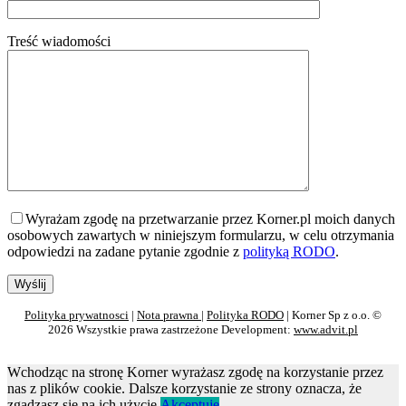
Treść wiadomości
Wyrażam zgodę na przetwarzanie przez Korner.pl moich danych
osobowych zawartych w niniejszym formularzu, w celu otrzymania
odpowiedzi na zadane pytanie zgodnie z
polityką RODO
.
Polityka prywatnosci
|
Nota prawna
|
Polityka RODO
| Korner Sp z o.o. ©
2026 Wszystkie prawa zastrzeżone Development:
www.advit.pl
Wchodząc na stronę Korner wyrażasz zgodę na korzystanie przez
nas z plików cookie. Dalsze korzystanie ze strony oznacza, że
zgadzasz się na ich użycie.
Akceptuje