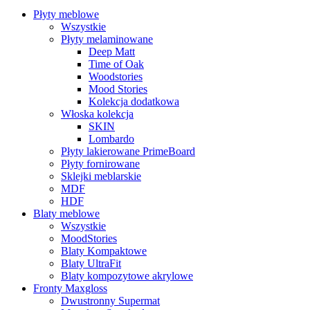
Płyty meblowe
Wszystkie
Płyty melaminowane
Deep Matt
Time of Oak
Woodstories
Mood Stories
Kolekcja dodatkowa
Włoska kolekcja
SKIN
Lombardo
Płyty lakierowane PrimeBoard
Płyty fornirowane
Sklejki meblarskie
MDF
HDF
Blaty meblowe
Wszystkie
MoodStories
Blaty Kompaktowe
Blaty UltraFit
Blaty kompozytowe akrylowe
Fronty Maxgloss
Dwustronny Supermat