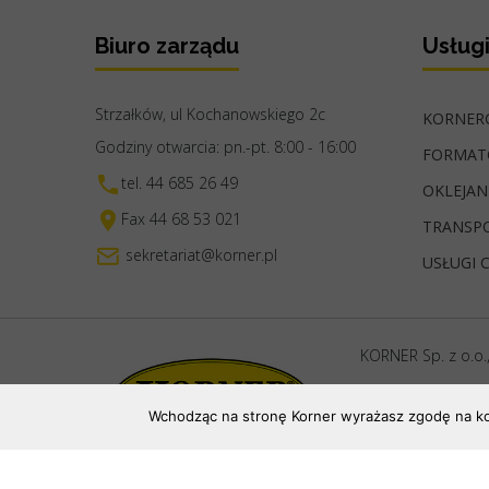
Biuro zarządu
Usług
Strzałków, ul Kochanowskiego 2c
KORNERG
Godziny otwarcia: pn.-pt. 8:00 - 16:00
FORMAT
tel. 44 685 26 49
OKLEJAN
Fax 44 68 53 021
TRANSP
sekretariat@korner.pl
USŁUGI 
KORNER Sp. z o.o.
NIP: 772-19-66-5
Wchodząc na stronę Korner wyrażasz zgodę na korz
Kapitał zakładowy:
Polityka prywatnosci
|
Nota pr