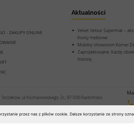
i
Aktualności
Velvet Velour Supermat – ak
O - ZAKUPY ONLINE
fronty meblowe
OWANIE
Mobilny showroom Korner De
Zaprojektowane. Każdy obie
IE
historię
ORT
CNC
Mas
, Strzałków, ul Kochanowskiego 2c, 97-500 Radomsko
70, REGON: 590740518, KRS 0000059842
ystanie przez nas z plików cookie. Dalsze korzystanie ze strony oznac
 3 605 000,- zł
awna
|
Polityka RODO
| Korner Sp z o.o. © 2026 Wszystkie prawa zastrz