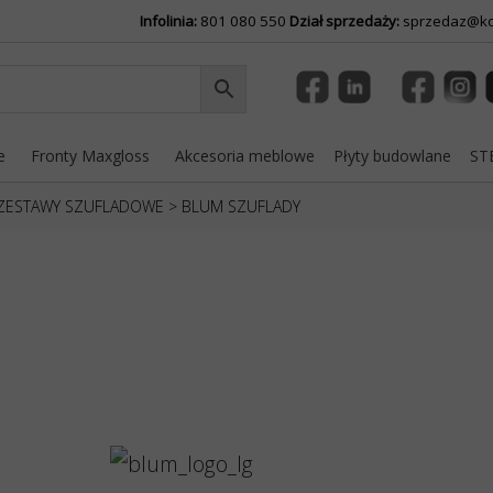
Infolinia:
801 080 550
Dział sprzedaży:
sprzedaz@ko
e
Fronty Maxgloss
Akcesoria meblowe
Płyty budowlane
STE
 ZESTAWY SZUFLADOWE
>
BLUM SZUFLADY