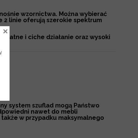
dnośnie wzornictwa. Można wybierać
2 linie oferują szerokie spektrum
×
likatne i ciche działanie oraz wysoki
w
zony system szuflad mogą Państwo
odpowiedni nawet do mebli
 – także w przypadku maksymalnego