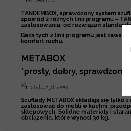
TANDEMBOX, sprawdzony system szufla
spośród 2 różnych linii programu – TA
zastosowania: od rozwiązań standardo
Bazą tych 2 linii programu jest zawsz
komfort ruchu.
METABOX
*prosty, dobry, sprawdzony.
Szuflady METABOX składają się tylko 
zastosować do mebli w kuchni, przedp
sklepowych. Solidne materiały i star
obciążenia, które wynosi 30 kg.