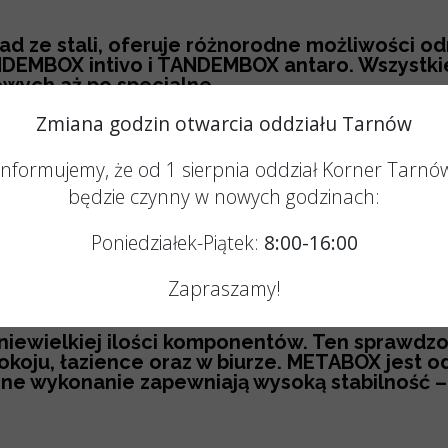
d ze stali, oferuje różnorodne możliwości o
NDEMBOX intivo i TANDEMBOX antaro. Wszystkie 
wych aż po specjalne.
e prowadnica TANDEMBOX. Troszczy się ona o de
Zmiana godzin otwarcia oddziału Tarnów
Informujemy, że od 1 sierpnia oddział Korner Tarnó
będzie czynny w nowych godzinach:
Poniedziałek-Piątek:
8:00-16:00
Zapraszamy!
z niewielkiej ilości komponentów. Ten sprawd
okoju, łazience oraz w biurze. METABOX jest 
anne wykonanie zapewniają wysoką stabilność