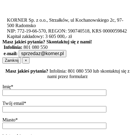
KORNER Sp. z o.o., Strzałków, ul Kochanowskiego 2c, 97-
500 Radomsko
NIP: 772-19-66-570, REGON: 590740518, KRS 0000059842
Kapitał zakładowy: 3 605 000,- zł
Masz jakieś pytania?
Skontaktuj się z nami!
Infolinia:
801 080 550
e-mail:
sprzedaz@korner.pl
Zamknij
×
Masz jakieś pytania?
Infolinia: 801 080 550 lub skontaktuj się z
nami przez formularz
Imię*
Twój email*
Miasto*