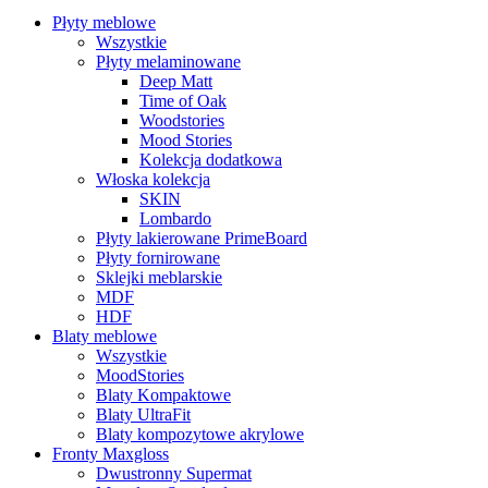
Płyty meblowe
Wszystkie
Płyty melaminowane
Deep Matt
Time of Oak
Woodstories
Mood Stories
Kolekcja dodatkowa
Włoska kolekcja
SKIN
Lombardo
Płyty lakierowane PrimeBoard
Płyty fornirowane
Sklejki meblarskie
MDF
HDF
Blaty meblowe
Wszystkie
MoodStories
Blaty Kompaktowe
Blaty UltraFit
Blaty kompozytowe akrylowe
Fronty Maxgloss
Dwustronny Supermat