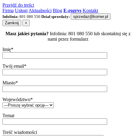
Przejdź do treści
Firma
Usługi
Aktualności
Blog
E-rozrys
Kontakt
Infolinia:
801 080 550
Dział sprzedaży:
sprzedaz@korner.pl
Zamknij
×
Masz jakieś pytania?
Infolinia: 801 080 550 lub skontaktuj się z
nami przez formularz
Imię*
Twój email*
Miasto*
Województwo*
Temat
Treść wiadomości