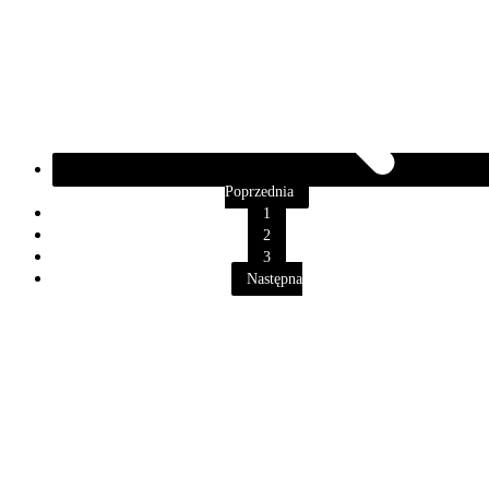
Poprzednia
1
2
3
Następna